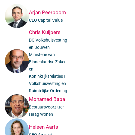
Arjan Peerboom
CEO Capital Value
Chris Kuijpers
DG Volkshuisvesting
en Bouwen
Ministerie van
Binnenlandse Zaken
en
Koninkrijksrelaties |
Volkshuisvesting en
Ruimtelijke Ordening
Mohamed Baba
Bestuursvoorzitter
Haag Wonen
Heleen Aarts
CEO Amvest