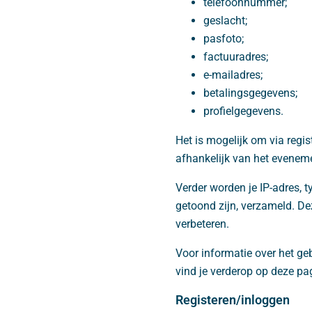
telefoonnummer;
geslacht;
pasfoto;
factuuradres;
e-mailadres;
betalingsgegevens;
profielgegevens.
Het is mogelijk om via regi
afhankelijk van het evenemen
Verder worden je IP-adres, t
getoond zijn, verzameld. D
verbeteren.
Voor informatie over het ge
vind je verderop op deze pa
Registeren/inloggen