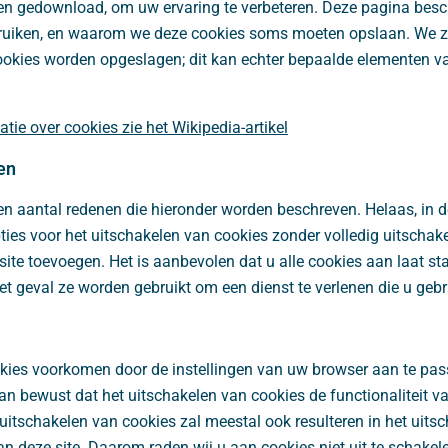
n gedownload, om uw ervaring te verbeteren. Deze pagina beschr
ruiken, en waarom we deze cookies soms moeten opslaan. We zul
okies worden opgeslagen; dit kan echter bepaalde elementen van
ie over cookies zie het Wikipedia-artikel
en
n aantal redenen die hieronder worden beschreven. Helaas, in de
ties voor het uitschakelen van cookies zonder volledig uitschake
site toevoegen. Het is aanbevolen dat u alle cookies aan laat sta
het geval ze worden gebruikt om een dienst te verlenen die u gebr
okies voorkomen door de instellingen van uw browser aan te pas
van bewust dat het uitschakelen van cookies de functionaliteit v
 uitschakelen van cookies zal meestal ook resulteren in het uit
van deze site. Daarom raden wij u aan cookies niet uit te schakel