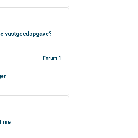
ale vastgoedopgave?
Forum 1
gen
inie