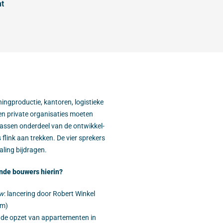
nt
ingproductie, kantoren, logistieke
 en private organisaties moeten
ssen onderdeel van de ontwikkel-
flink aan trekken. De vier sprekers
aling bijdragen.
nde bouwers hierin?
uw
: lancering door Robert Winkel
am)
n de opzet van appartementen in