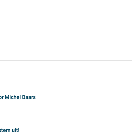
or Michel Baars
stem uit!