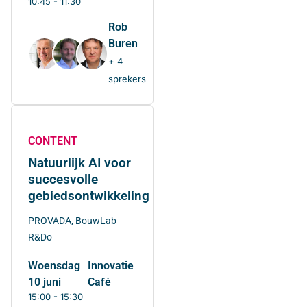
10:45 - 11:30
Rob
Buren
+ 4
sprekers
CONTENT
Natuurlijk AI voor
succesvolle
gebiedsontwikkeling
PROVADA, BouwLab
R&Do
woensdag
Innovatie
10 juni
Café
15:00 - 15:30