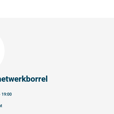
netwerkborrel
- 19:00
nt