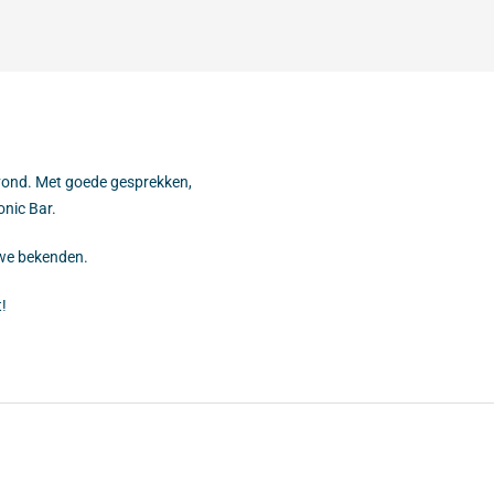
vond. Met goede gesprekken,
onic Bar.
we bekenden.
!