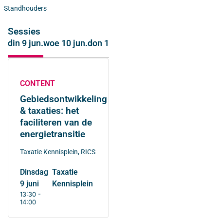
Standhouders
Sessies
din 9 jun.
woe 10 jun.
don 11 jun.
CONTENT
Gebiedsontwikkeling
& taxaties: het
faciliteren van de
energietransitie
Taxatie Kennisplein, RICS
dinsdag
Taxatie
9 juni
Kennisplein
13:30 -
14:00