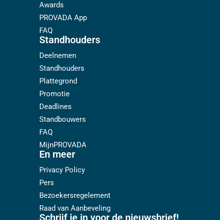
Awards
PROVADA App
FAQ
Standhouders
Deelnemen
Standhouders
Plattegrond
Promotie
Deadlines
Standbouwers
FAQ
MijnPROVADA
En meer
Privacy Policy
Pers
Bezoekersregelement
Raad van Aanbeveling
Schrijf je in voor de nieuwsbrief!