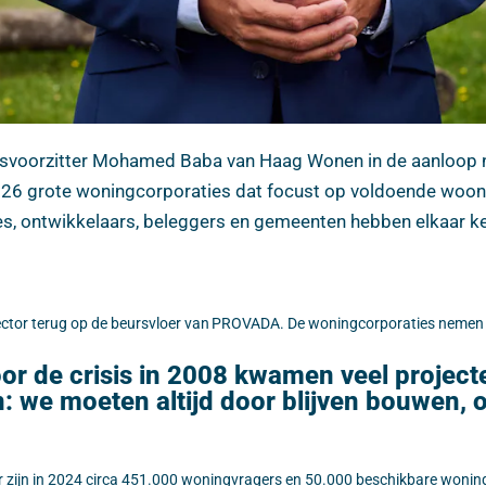
ursvoorzitter Mohamed Baba van Haag Wonen in de aanloop 
26 grote woningcorporaties dat focust op voldoende woonrui
ies, ontwikkelaars, beleggers en gemeenten hebben elkaar 
ctor terug op de beursvloer van PROVADA. De woningcorporaties nemen ac
r de crisis in 2008 kwamen veel projecten
we moeten altijd door blijven bouwen, ook
r zijn in 2024 circa 451.000 woningvragers en 50.000 beschikbare woni