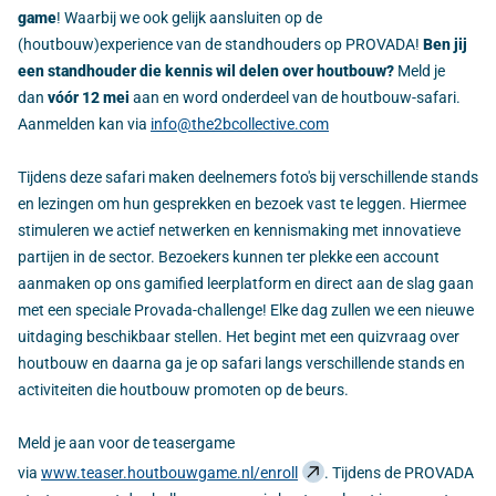
game
! Waarbij we ook gelijk aansluiten op de
(houtbouw)experience van de standhouders op PROVADA!
Ben jij
een standhouder die kennis wil delen over houtbouw?
Meld je
dan
vóór 12 mei
aan en word onderdeel van de houtbouw-safari.
Aanmelden kan via
info@the2bcollective.com
Tijdens deze safari maken deelnemers foto's bij verschillende stands
en lezingen om hun gesprekken en bezoek vast te leggen. Hiermee
stimuleren we actief netwerken en kennismaking met innovatieve
partijen in de sector. Bezoekers kunnen ter plekke een account
aanmaken op ons gamified leerplatform en direct aan de slag gaan
met een speciale Provada-challenge! Elke dag zullen we een nieuwe
uitdaging beschikbaar stellen. Het begint met een quizvraag over
houtbouw en daarna ga je op safari langs verschillende stands en
activiteiten die houtbouw promoten op de beurs.
Meld je aan voor de teasergame
via
www.teaser.houtbouwgame.nl/enroll
. Tijdens de PROVADA