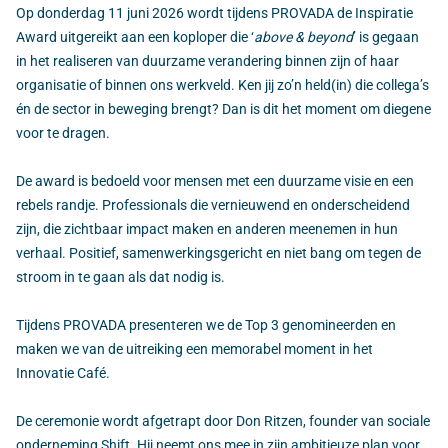
Op donderdag 11 juni 2026 wordt tijdens PROVADA de Inspiratie
Award uitgereikt aan een koploper die ‘
above & beyond
’ is gegaan
in het realiseren van duurzame verandering binnen zijn of haar
organisatie of binnen ons werkveld. Ken jij zo’n held(in) die collega’s
én de sector in beweging brengt? Dan is dit het moment om diegene
voor te dragen.
De award is bedoeld voor mensen met een duurzame visie en een
rebels randje. Professionals die vernieuwend en onderscheidend
zijn, die zichtbaar impact maken en anderen meenemen in hun
verhaal. Positief, samenwerkingsgericht en niet bang om tegen de
stroom in te gaan als dat nodig is.
Tijdens PROVADA presenteren we de Top 3 genomineerden en
maken we van de uitreiking een memorabel moment in het
Innovatie Café.
De ceremonie wordt afgetrapt door Don Ritzen, founder van sociale
onderneming Shift. Hij neemt ons mee in zijn ambitieuze plan voor