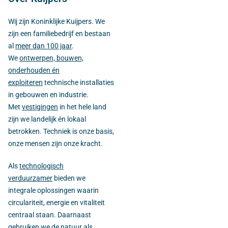
Wij zijn Koninklijke Kuijpers. We
zijn een familiebedrijf en bestaan
al
meer dan 100 jaar
.
We
ontwerpen, bouwen,
onderhouden én
exploiteren
technische installaties
in gebouwen en industrie.
Met
vestigingen
in het hele land
zijn we landelijk én lokaal
betrokken. Techniek is onze basis,
onze mensen zijn onze kracht.
Als
technologisch
verduurzamer
bieden we
integrale oplossingen waarin
circulariteit, energie en vitaliteit
centraal staan. Daarnaast
gebruiken we de natuur als