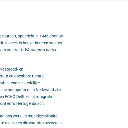
iesbureau, opgericht in 1946 door Sir
ol speelt in het verbeteren van het
 van ons werk:
We shape a better
 vastgoed‑ en
ctuur en openbare ruimte
bestendige stedelijke
eitsknooppunten. In Nederland zijn
 ECHO Delft, én bij integrale
echt en ’s‑Hertogenbosch.
 ons werk. In multidisciplinaire
 te realiseren die waarde toevoegen