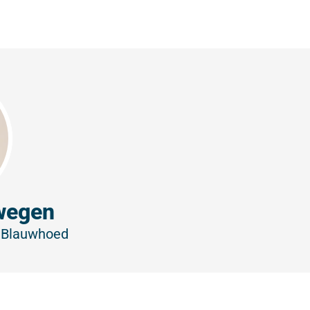
wegen
r
Blauwhoed