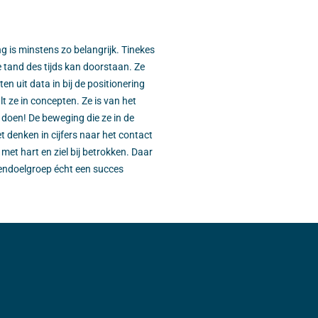
 is minstens zo belangrijk. Tinekes
e tand des tijds kan doorstaan. Ze
en uit data in bij de positionering
t ze in concepten. Ze is van het
f doen! De beweging die ze in de
t denken in cijfers naar het contact
 met hart en ziel bij betrokken. Daar
endoelgroep écht een succes