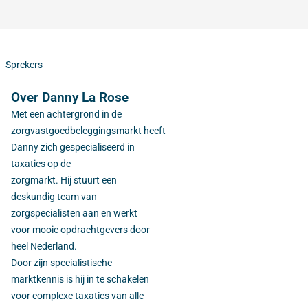
Sprekers
Over Danny La Rose
Met een achtergrond in de
zorgvastgoedbeleggingsmarkt
heeft
Danny
zich gespecialiseerd in
taxaties op de
zorgmarkt.
Hij
stuur
t een
deskundig
team van
zorgspecialisten aan en werk
t
voor mooie
opdrachtgevers door
heel Nederland.
Door
zijn
specialistische
marktkennis
is hij
in te schakelen
voor complexe taxaties van alle