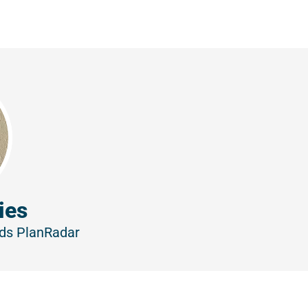
ies
nds
PlanRadar