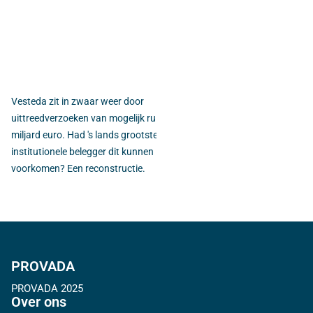
Vesteda zit in zwaar weer door
Juist in Amsterdam, waar vlak 
uittreedverzoeken van mogelijk ruim 4
coronapandemie enorme koop-
miljard euro. Had 's lands grootste
huursommen werden neergeleg
institutionele belegger dit kunnen
hotels, is de pijn van de pande
voorkomen? Een reconstructie.
voelbaar. 'Het W Hotel is het b
voorbeeld hiervan.'
PROVADA
PROVADA 2025
Over ons